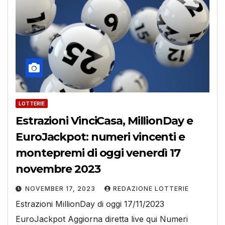
LOTTERIE
Estrazioni VinciCasa, MillionDay e
EuroJackpot: numeri vincenti e
montepremi di oggi venerdì 17
novembre 2023
NOVEMBER 17, 2023
REDAZIONE LOTTERIE
Estrazioni MillionDay di oggi 17/11/2023
EuroJackpot Aggiorna diretta live qui Numeri