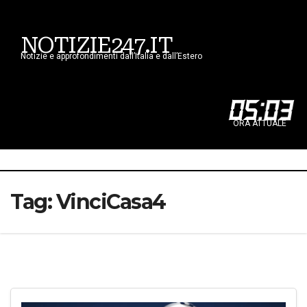
NOTIZIE247.IT
Notizie e approfondimenti dall’Italia e dall’Estero
05
:
03
ORA ATTUALE
Tag:
VinciCasa4