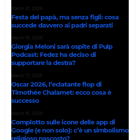
March 21, 2026
Festa del papà, ma senza figli: cosa
succede davvero ai padri separati
March 19, 2026
Giorgia Meloni sarà ospite di Pulp
Podcast: Fedez ha deciso di
supportare la destra?
March 17, 2026
Oscar 2026, l’eclatante flop di
Timothée Chalamet: ecco cosa è
successo
March 16, 2026
Complotto sulle icone delle app di
Google (e non solo): c’è un simbolismo
religioso nascosto?