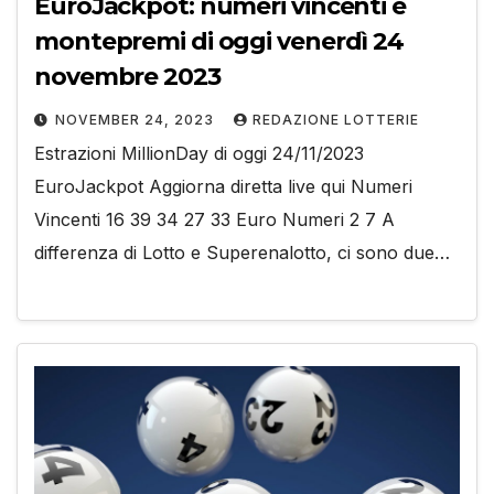
EuroJackpot: numeri vincenti e
montepremi di oggi venerdì 24
novembre 2023
NOVEMBER 24, 2023
REDAZIONE LOTTERIE
Estrazioni MillionDay di oggi 24/11/2023
EuroJackpot Aggiorna diretta live qui Numeri
Vincenti 16 39 34 27 33 Euro Numeri 2 7 A
differenza di Lotto e Superenalotto, ci sono due…