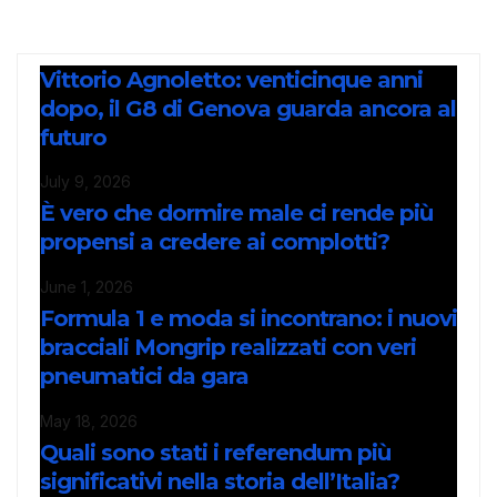
Vittorio Agnoletto: venticinque anni
dopo, il G8 di Genova guarda ancora al
futuro
July 9, 2026
È vero che dormire male ci rende più
propensi a credere ai complotti?
June 1, 2026
Formula 1 e moda si incontrano: i nuovi
bracciali Mongrip realizzati con veri
pneumatici da gara
May 18, 2026
Quali sono stati i referendum più
significativi nella storia dell’Italia?