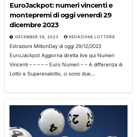
EuroJackpot: numeri vincenti e
montepremi di oggi venerdì 29
dicembre 2023
DECEMBER 29, 2023
REDAZIONE LOTTERIE
Estrazioni MillionDay di oggi 29/12/2023
EuroJackpot Aggiorna diretta live qui Numeri
Vincenti – – – – – Euro Numeri – – A differenza di
Lotto e Superenalotto, ci sono due…