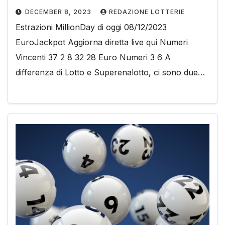
DECEMBER 8, 2023
REDAZIONE LOTTERIE
Estrazioni MillionDay di oggi 08/12/2023
EuroJackpot Aggiorna diretta live qui Numeri
Vincenti 37 2 8 32 28 Euro Numeri 3 6 A
differenza di Lotto e Superenalotto, ci sono due…